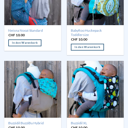
Neisna Noozi Standard
BabyRoo Huckepack
Toddlersize
CHF
10.00
CHF
10.00
In den Warenkorb
In den Warenkorb
Buzzidil BuzziBu Hybrid
Buzzidil XL
CHF
10.00
CHF
10.00