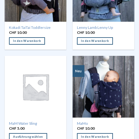
Kokadi TaiTai Toddlersize
Lenny Lamb Lenny Up
CHF
10.00
CHF
10.00
In den Warenkorb
In den Warenkorb
Neu
MaM Water Sling
MaMo
CHF
5.00
CHF
10.00
Ausführung wählen
In den Warenkorb