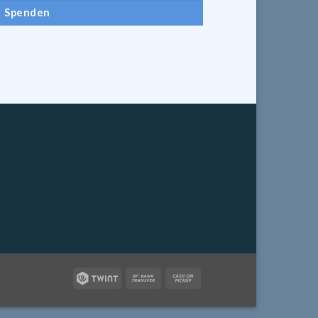
Spenden
Twint
Bank
Cash
Transfer
on
Pickup