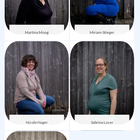
Martina Moog
Miriam Stieger
Nicole Hager
Sabrina Loser