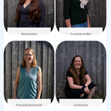
Dana Hudec
Franziska Keller
Lea Kümin
Franziska Ruckstuhl