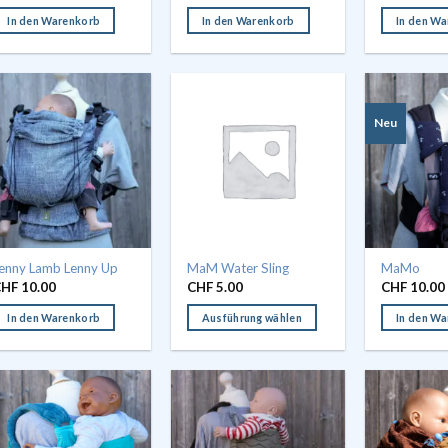
In den Warenkorb
In den Warenkorb
In den W
Neu
enny Lamb Lenny Up
MaM Water Sling
MaMo
CHF
10.00
CHF
5.00
CHF
10.00
In den Warenkorb
Ausführung wählen
In den W
Dieses
Produkt
weist
mehrere
Varianten
auf.