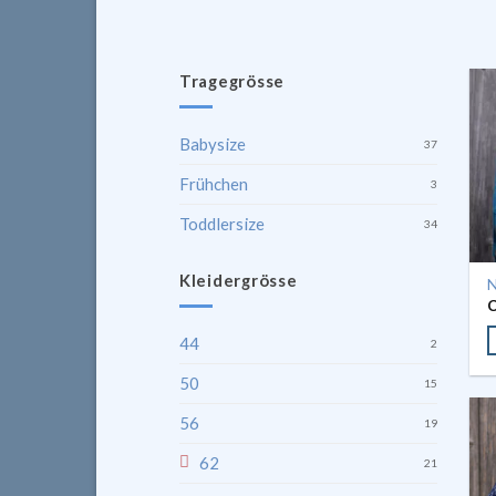
Tragegrösse
Babysize
37
Frühchen
3
Toddlersize
34
Kleidergrösse
N
44
2
50
15
56
19
62
21