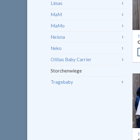
Limas
1
MaM
1
MaMo
1
Neisna
T
1
Neko
1
Olilias Baby Carrier
1
Storchenwiege
Tragebaby
5
T