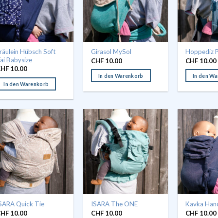
räulein Hübsch Soft
Girasol MySol
Hoppediz 
ai Babysize
CHF
10.00
CHF
10.00
CHF
10.00
In den Warenkorb
In den W
In den Warenkorb
SARA Quick Tie
ISARA The ONE
Kavka Han
CHF
10.00
CHF
10.00
CHF
10.00