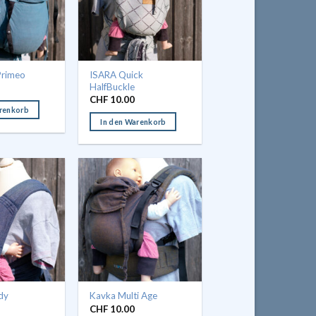
ISARA Quick
Primeo
HalfBuckle
CHF
10.00
arenkorb
In den Warenkorb
dy
Kavka Multi Age
CHF
10.00