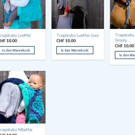
Die
Optionen
können
auf
der
Tragebaby
ragebaby LueMai
Tragebaby LueMai Joey
Produktseite
Simply
CHF
10.00
CHF
10.00
gewählt
CHF
10.00
werden
In den Warenkorb
In den Warenkorb
In den W
ragebaby MilaMai