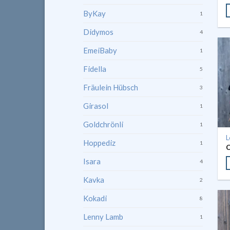
ByKay
1
Didymos
4
EmeiBaby
1
Fidella
5
Fräulein Hübsch
3
Girasol
1
Goldchrönli
1
L
Hoppediz
1
Isara
4
Kavka
2
Kokadi
8
Lenny Lamb
1