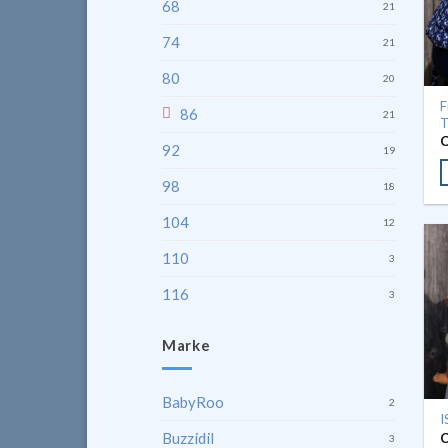
68
21
74
21
80
20
F
86
21
T
92
19
98
18
104
12
110
3
116
3
Marke
BabyRoo
2
I
Buzzidil
3