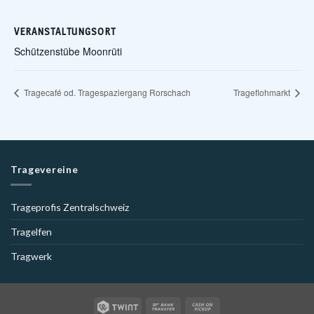
VERANSTALTUNGSORT
Schützenstübe Moonrüti
Tragecafé od. Tragespaziergang Rorschach
Trageflohmarkt
Tragevereine
Trageprofis Zentralschweiz
Tragelfen
Tragwerk
Twint
Bank
Cash