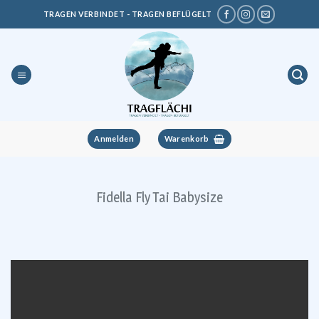
Zum
TRAGEN VERBINDET - TRAGEN BEFLÜGELT
Inhalt
springen
Anmelden
Warenkorb
Fidella Fly Tai Babysize