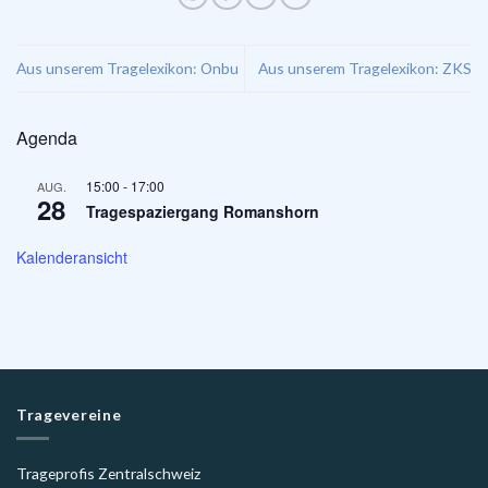
Aus unserem Tragelexikon:
Onbu
Aus unserem Tragelexikon:
ZKS
Agenda
15:00
-
17:00
AUG.
28
Tragespaziergang Romanshorn
Kalenderansicht
Tragevereine
Trageprofis Zentralschweiz