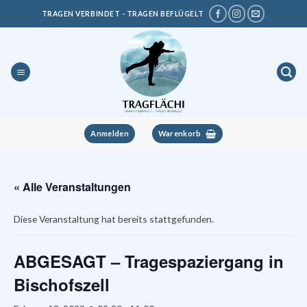
Zum
TRAGEN VERBINDET - TRAGEN BEFLÜGELT
Inhalt
springen
Anmelden
Warenkorb
« Alle Veranstaltungen
Diese Veranstaltung hat bereits stattgefunden.
ABGESAGT – Tragespaziergang in
Bischofszell