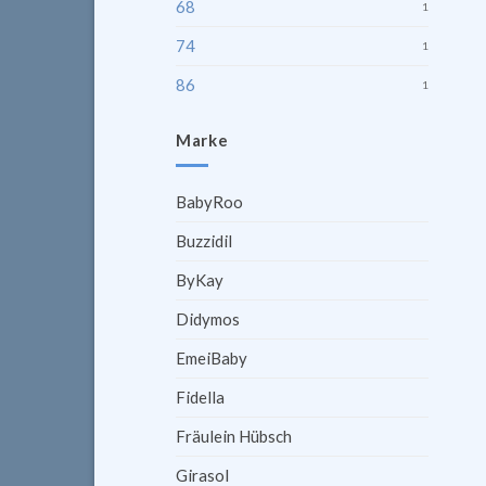
68
1
74
1
86
1
Marke
BabyRoo
Buzzidil
ByKay
Didymos
EmeiBaby
Fidella
Fräulein Hübsch
Girasol