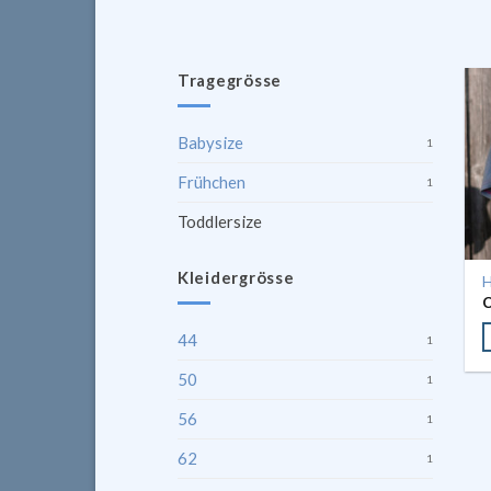
Tragegrösse
Babysize
1
Frühchen
1
Toddlersize
Kleidergrösse
H
44
1
50
1
56
1
62
1