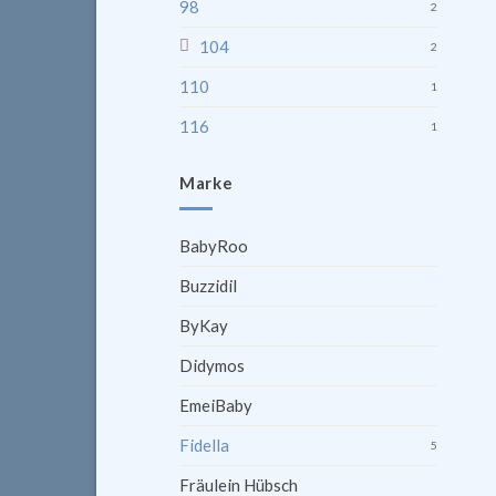
98
2
104
2
110
1
116
1
Marke
BabyRoo
Buzzidil
ByKay
Didymos
EmeiBaby
Fidella
5
Fräulein Hübsch