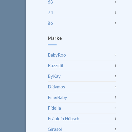
68
1
74
1
86
1
Marke
BabyRoo
2
Buzzidil
3
ByKay
1
Didymos
4
EmeiBaby
1
Fidella
5
Fräulein Hübsch
3
Girasol
1