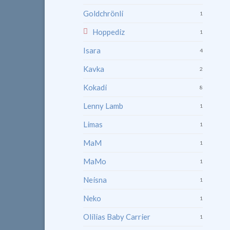
Goldchrönli
1
Hoppediz
1
Isara
4
Kavka
2
Kokadi
8
Lenny Lamb
1
Limas
1
MaM
1
MaMo
1
Neisna
1
Neko
1
Olilias Baby Carrier
1