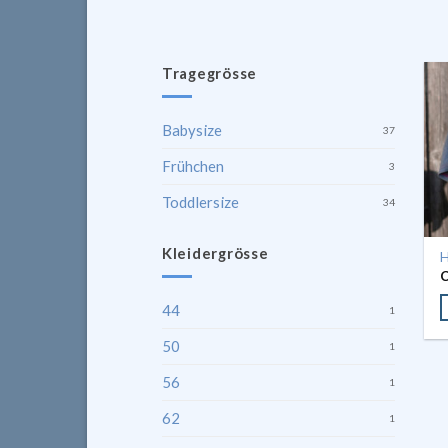
Tragegrösse
Babysize
37
Frühchen
3
Toddlersize
34
Kleidergrösse
H
44
1
50
1
56
1
62
1