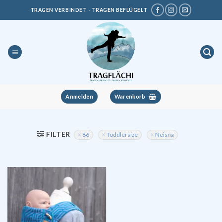
Zum
TRAGEN VERBINDET - TRAGEN BEFLÜGELT
Inhalt
springen
Anmelden
Warenkorb
FILTER
86
Toddlersize
Neisna